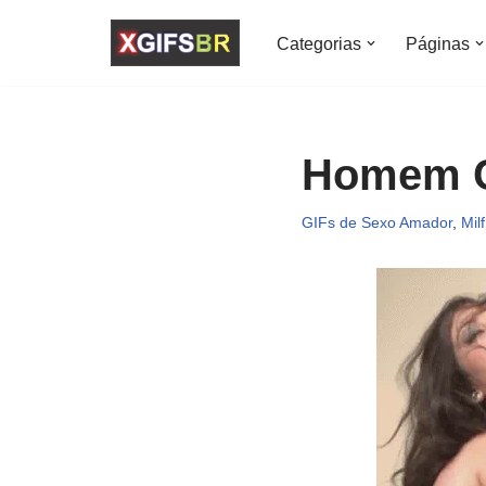
Categorias
Páginas
Pular
para
o
conteúdo
Homem C
GIFs de Sexo Amador
,
Milf