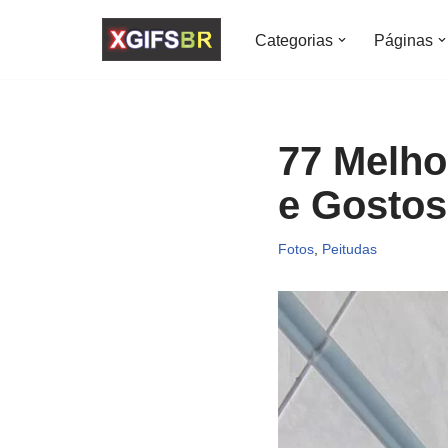
Categorias
Páginas
Pular
para
o
conteúdo
77 Melho
e Gostos
Fotos
,
Peitudas