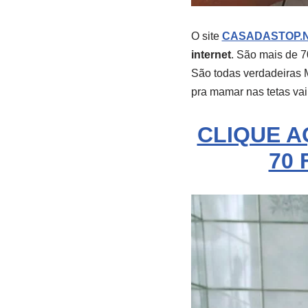
O site
CASADASTOP.
internet
. São mais de 7
São todas verdadeiras
pra mamar nas tetas vai 
CLIQUE A
70