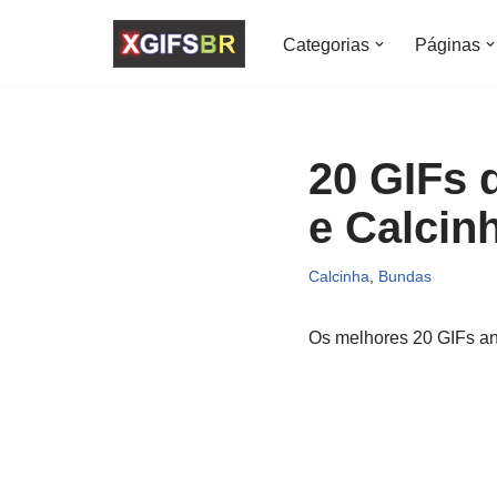
Categorias
Páginas
Pular
para
o
conteúdo
20 GIFs 
e Calcinh
Calcinha
,
Bundas
Os melhores 20 GIFs an