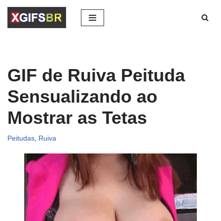
Pular
para
o
conteúdo
GIF de Ruiva Peituda
Sensualizando ao
Mostrar as Tetas
Peitudas
,
Ruiva