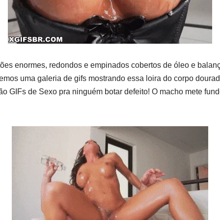
tões enormes, redondos e empinados cobertos de óleo e balan
temos uma galeria de gifs mostrando essa loira do corpo doura
São GIFs de Sexo pra ninguém botar defeito! O macho mete fun