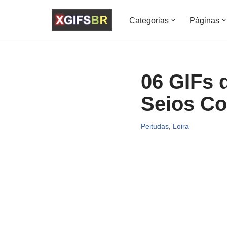
Categorias
Páginas
Pular
para
o
conteúdo
06 GIFs
Seios Co
Peitudas
,
Loira