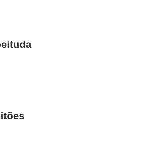
peituda
itões