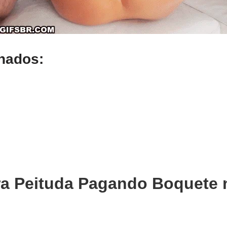
onados:
ra Peituda Pagando Boquete 