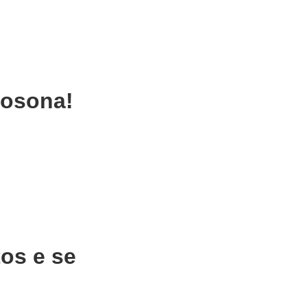
tosona!
os e se