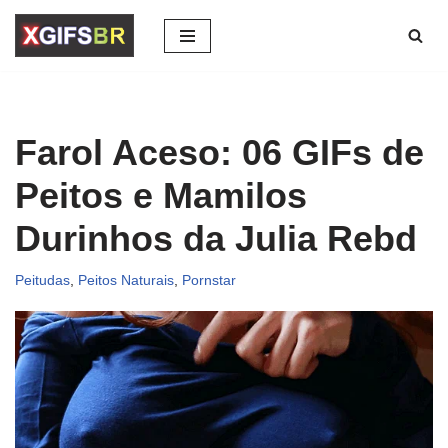
Pular
para
o
conteúdo
Farol Aceso: 06 GIFs de
Peitos e Mamilos
Durinhos da Julia Rebd
Peitudas
,
Peitos Naturais
,
Pornstar