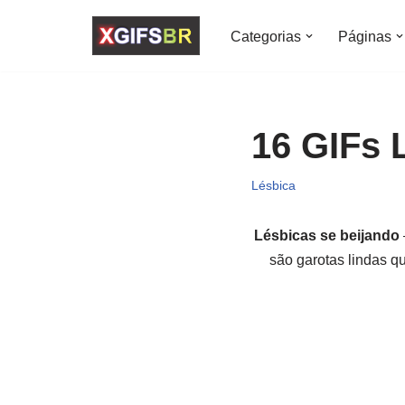
Categorias
Páginas
Pular
para
o
conteúdo
16 GIFs 
Lésbica
Lésbicas se beijando
são garotas lindas 