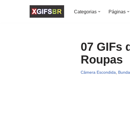
Categorias
Páginas
Pular
para
o
conteúdo
07 GIFs 
Roupas
Câmera Escondida
,
Bunda