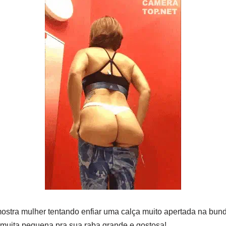
ostra mulher tentando enfiar uma calça muito apertada na bund
 muita pequena pra sua raba grande e gostosa!