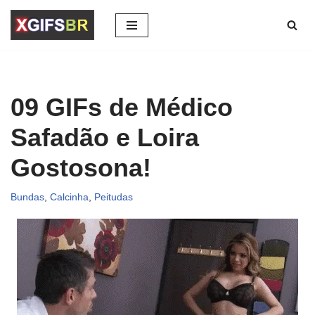
Pular
para
o
conteúdo
09 GIFs de Médico
Safadão e Loira
Gostosona!
Bundas
,
Calcinha
,
Peitudas