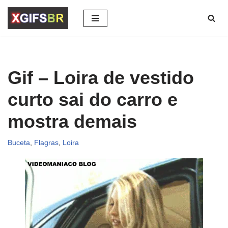
Pular
para
o
conteúdo
Gif – Loira de vestido
curto sai do carro e
mostra demais
Buceta
,
Flagras
,
Loira