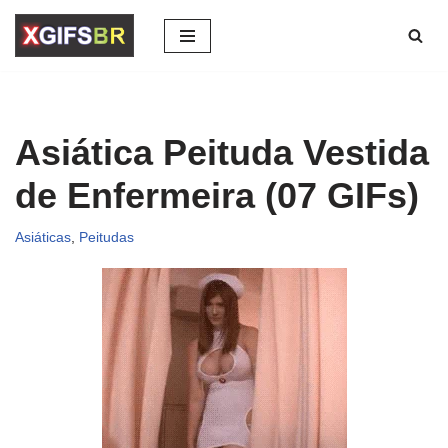
Pular
para
o
conteúdo
Asiática Peituda Vestida
de Enfermeira (07 GIFs)
Asiáticas
,
Peitudas